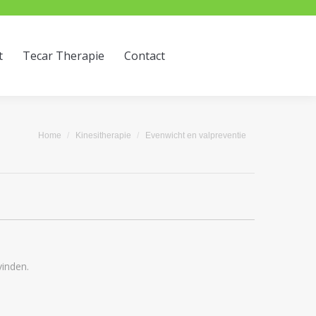
Search:
Tecar Therapie
Contact
t
Tecar Therapie
Contact
Je bent hier:
Home
Kinesitherapie
Evenwicht en valpreventie
inden.