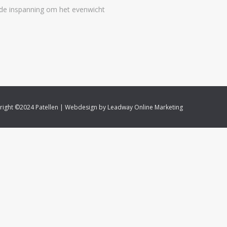
 de inspanning om het evenwicht
right ©2024 Patellen | Webdesign by
Leadway Online Marketing