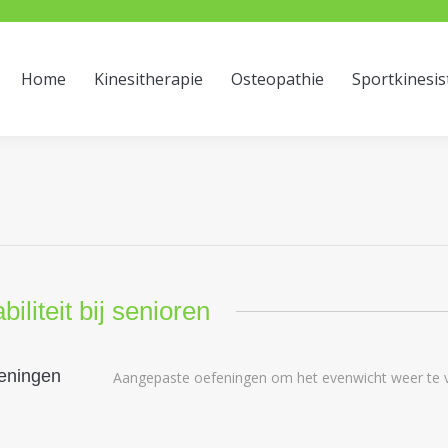
ome
Kinesitherapie
Osteopathie
Sportkinesist
Home
Kinesitherapie
Osteopathie
Sportkinesis
biliteit bij senioren
eningen
Aangepaste oefeningen om het evenwicht weer te v